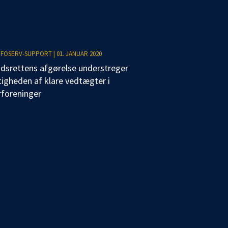
NFOSERV-SUPPORT
|
01. JANUAR 2020
dsrettens afgørelse understreger
tigheden af klare vedtægter i
rforeninger