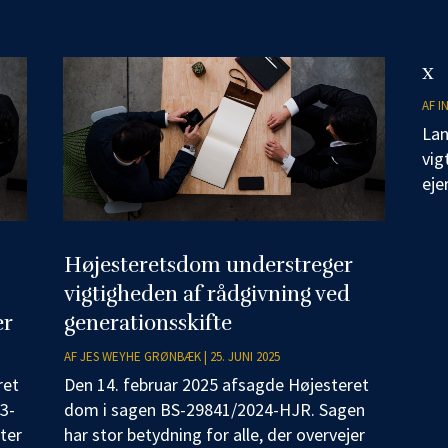
x
AF
I
Lan
vig
eje
Højesteretsdom understreger
vigtigheden af rådgivning ved
er
generationsskifte
AF
JES WEYHE GRØNBÆK
|
25. JUNI 2025
ret
Den 14. februar 2025 afsagde Højesteret
3-
dom i sagen BS-29841/2024-HJR. Sagen
ter
har stor betydning for alle, der overvejer