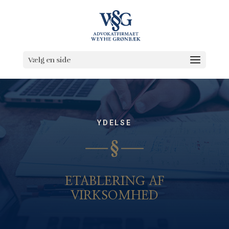
Vælg en side
YDELSE
ETABLERING AF
VIRKSOMHED